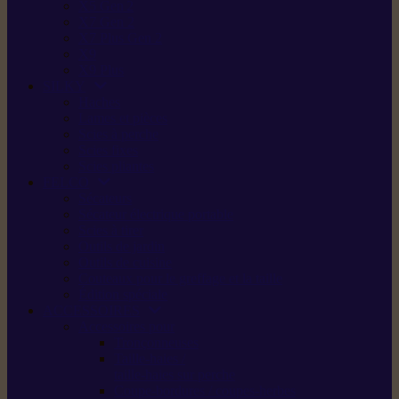
X5 Gen 2
X7 Gen 2
X7 Plus Gen 2
X9
X9 Plus
SILKY
Haches
Lames et pièces
Scies à perche
Scies fixes
Scies pliantes
FELCO
Sécateurs
Sécateur électrique portable
Scies à tirer
Outils de jardin
Outils de cuisine
Couteaux pour le greffage et la taille
Édition spéciale
ACCESSOIRES
Accessoires pour
Tronçonneuses
Taille-haies /
taille-haies sur perche
Coupe-bordures / coupes-herbes