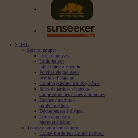
STIHL
Scier et couper
Tronçonneuses
Taille-haies /
taille-haies sur perche
Perches élagueuses /
perches d’élagage
CombiSystème / MultiSystème
Scies de jardin / sécateurs /
coupe-branches / scies à branches
Haches / merlins /
outils forestiers
Découpeuses à disque
Tronçonneuse à
pierre et à béton
Tondre et entretenir la terre
Coupe-bordures / Coupe-herbes /