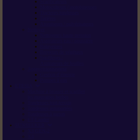
Scarificateurs
Motoculteurs / motobineuses
Tracteurs tondeuses
Tarières
Atomiseurs / pulvérisateurs
Nettoyer
Nettoyeurs haute pression
Aspirateurs eau / poussière
Balayeuses
Broyeurs de végétaux
Souffleurs /
Aspirateurs de feuilles
Approvisionnement
Gestion d’énergie
Pompes à eau
ETESIA
Machine à brosser et scarifier
les mauvaises herbes
Tondeuses tout-terrain
Tondeuses autoportées
Tondeuses à gazon
ET-Lander
SUNSEEKER
X3 GEN-2
X4