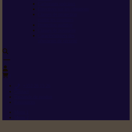
Carburants spéciaux
Directives sur les vibrations
Classes de protection
contre les coupures
Protection auditive
Classes de poussière
Caractéristiques des
vêtements de sécurité
0
+352 26 15 26
Contact
Demande de produit
Ressources
Menu 1
Menu 2