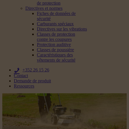
de protection
Directives et normes
Fiches de données de
sécurité
Carburants spéciaux
Directives sur les vibrations
Classes de protection
contre les coupures
Protection auditive
Classes de poussière
Caractéristiques des
vêtements de sécurité
+352 26 15 26
Contact
Demande de produit
Ressources