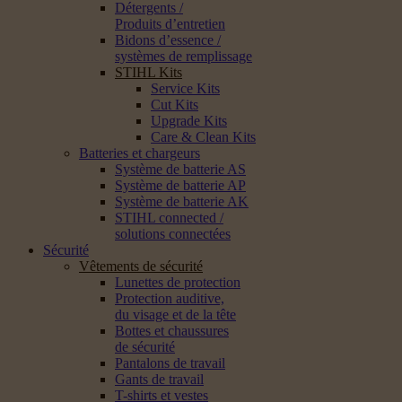
Détergents /
Produits d’entretien
Bidons d’essence /
systèmes de remplissage
STIHL Kits
Service Kits
Cut Kits
Upgrade Kits
Care & Clean Kits
Batteries et chargeurs
Système de batterie AS
Système de batterie AP
Système de batterie AK
STIHL connected /
solutions connectées
Sécurité
Vêtements de sécurité
Lunettes de protection
Protection auditive,
du visage et de la tête
Bottes et chaussures
de sécurité
Pantalons de travail
Gants de travail
T-shirts et vestes