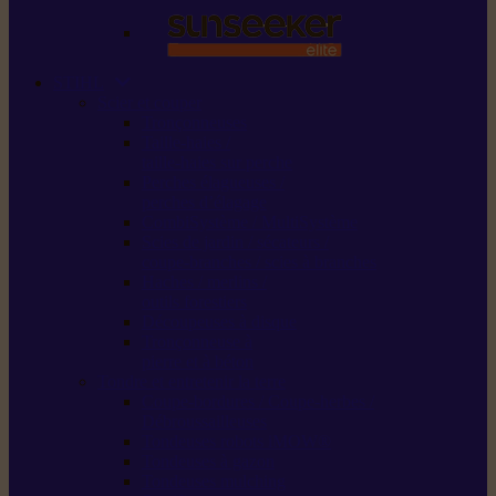
STIHL
Scier et couper
Tronçonneuses
Taille-haies /
taille-haies sur perche
Perches élagueuses /
perches d’élagage
CombiSystème / MultiSystème
Scies de jardin / sécateurs /
coupe-branches / scies à branches
Haches / merlins /
outils forestiers
Découpeuses à disque
Tronçonneuse à
pierre et à béton
Tondre et entretenir la terre
Coupe-bordures / Coupe-herbes /
Débroussailleuses
Tondeuses robots iMOW®
Tondeuses à gazon
Tondeuses mulching