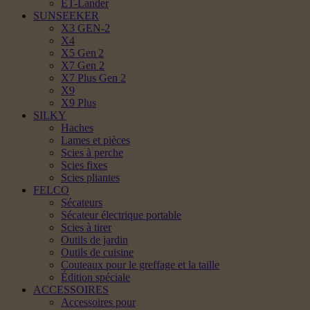
ET-Lander
SUNSEEKER
X3 GEN-2
X4
X5 Gen 2
X7 Gen 2
X7 Plus Gen 2
X9
X9 Plus
SILKY
Haches
Lames et pièces
Scies à perche
Scies fixes
Scies pliantes
FELCO
Sécateurs
Sécateur électrique portable
Scies à tirer
Outils de jardin
Outils de cuisine
Couteaux pour le greffage et la taille
Édition spéciale
ACCESSOIRES
Accessoires pour