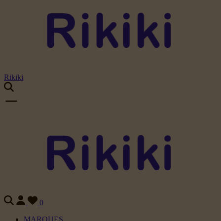
Rikiki
0
MARQUES