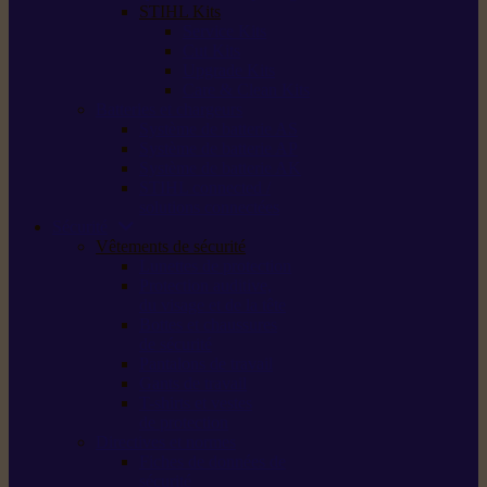
STIHL Kits
Service Kits
Cut Kits
Upgrade Kits
Care & Clean Kits
Batteries et chargeurs
Système de batterie AS
Système de batterie AP
Système de batterie AK
STIHL connected /
solutions connectées
Sécurité
Vêtements de sécurité
Lunettes de protection
Protection auditive,
du visage et de la tête
Bottes et chaussures
de sécurité
Pantalons de travail
Gants de travail
T-shirts et vestes
de protection
Directives et normes
Fiches de données de
sécurité