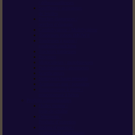
/ débroussailleuses
Souffleurs / aspirateurs
de feuilles
Perches élagueuses /
perches d’élagage
CombiSystème / MultiSystème
Tondeuses robots iMOW®
Tondeuses à gazon /
tondeuses mulching
Tracteurs tondeuses
Broyeurs
Motoculteurs / motobineuses
Pulvérisateurs / atomiseurs
Scarificateurs
Nettoyeurs haute pression
Aspirateurs eau / poussière
Tronçonneuse à pierre /
tronçonneuse à béton
Produits consommables
Huiles moteur /
huile-de-chaîne
Détergents /
Produits d’entretien
Bidons d’essence /
systèmes de remplissage