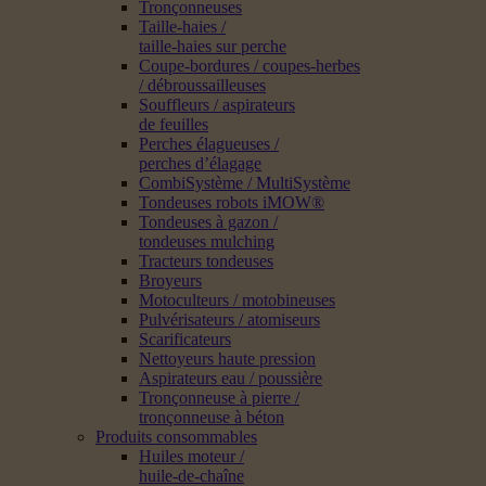
Tronçonneuses
Taille-haies /
taille-haies sur perche
Coupe-bordures / coupes-herbes
/ débroussailleuses
Souffleurs / aspirateurs
de feuilles
Perches élagueuses /
perches d’élagage
CombiSystème / MultiSystème
Tondeuses robots iMOW®
Tondeuses à gazon /
tondeuses mulching
Tracteurs tondeuses
Broyeurs
Motoculteurs / motobineuses
Pulvérisateurs / atomiseurs
Scarificateurs
Nettoyeurs haute pression
Aspirateurs eau / poussière
Tronçonneuse à pierre /
tronçonneuse à béton
Produits consommables
Huiles moteur /
huile-de-chaîne