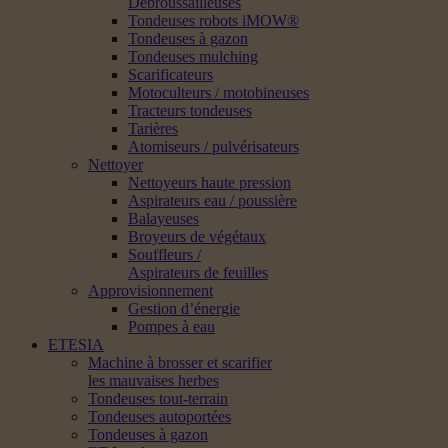
Débroussailleuses
Tondeuses robots iMOW®
Tondeuses à gazon
Tondeuses mulching
Scarificateurs
Motoculteurs / motobineuses
Tracteurs tondeuses
Tarières
Atomiseurs / pulvérisateurs
Nettoyer
Nettoyeurs haute pression
Aspirateurs eau / poussière
Balayeuses
Broyeurs de végétaux
Souffleurs /
Aspirateurs de feuilles
Approvisionnement
Gestion d’énergie
Pompes à eau
ETESIA
Machine à brosser et scarifier
les mauvaises herbes
Tondeuses tout-terrain
Tondeuses autoportées
Tondeuses à gazon