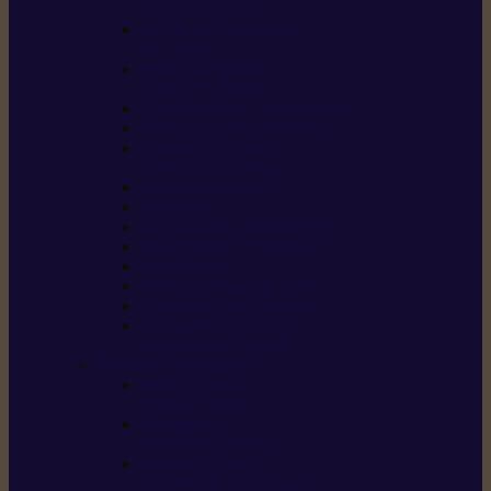
/ débroussailleuses
Souffleurs / aspirateurs
de feuilles
Perches élagueuses /
perches d’élagage
CombiSystème / MultiSystème
Tondeuses robots iMOW®
Tondeuses à gazon /
tondeuses mulching
Tracteurs tondeuses
Broyeurs
Motoculteurs / motobineuses
Pulvérisateurs / atomiseurs
Scarificateurs
Nettoyeurs haute pression
Aspirateurs eau / poussière
Tronçonneuse à pierre /
tronçonneuse à béton
Produits consommables
Huiles moteur /
huile-de-chaîne
Détergents /
Produits d’entretien
Bidons d’essence /
systèmes de remplissage