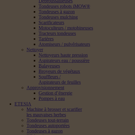
Débroussailleuses
Tondeuses robots iMOW®
Tondeuses à gazon
Tondeuses mulching
Scarificateurs
Motoculteurs / motobineuses
Tracteurs tondeuses
Tarières
Atomiseurs / pulvérisateurs
Nettoyer
Nettoyeurs haute pression
Aspirateurs eau / poussière
Balayeuses
Broyeurs de végétaux
Souffleurs /
Aspirateurs de feuilles
Approvisionnement
Gestion d’énergie
Pompes à eau
ETESIA
Machine à brosser et scarifier
les mauvaises herbes
Tondeuses tout-terrain
Tondeuses autoportées
Tondeuses à gazon