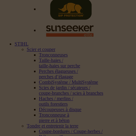
STIHL
Scier et couper
Tronçonneuses
Taille-haies /
taille-haies sur perche
Perches élagueuses /
perches d’élagage
CombiSystème / MultiSystème
Scies de jardin / sécateurs /
coupe-branches / scies à branches
Haches / merlins /
outils forestiers
Découpeuses à disque
Tronçonneuse à
pierre et à béton
Tondre et entretenir la terre
Coupe-bordures / Coupe-herbes /