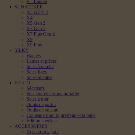
ET-Lander
SUNSEEKER
X3 GEN-2
X4
X5 Gen 2
X7 Gen 2
X7 Plus Gen 2
X9
X9 Plus
SILKY
Haches
Lames et pièces
Scies à perche
Scies fixes
Scies pliantes
FELCO
Sécateurs
Sécateur électrique portable
Scies à tirer
Outils de jardin
Outils de cuisine
Couteaux pour le greffage et la taille
Édition spéciale
ACCESSOIRES
Accessoires pour