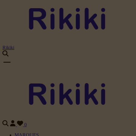
Rikiki
0
MARQUES