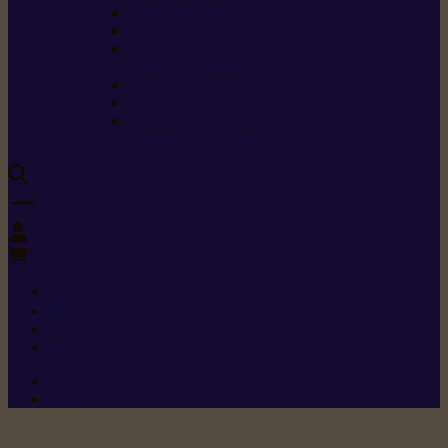
Carburants spéciaux
Directives sur les vibrations
Classes de protection
contre les coupures
Protection auditive
Classes de poussière
Caractéristiques des
vêtements de sécurité
0
+352 26 15 26
Contact
Demande de produit
Ressources
Menu 1
Menu 2