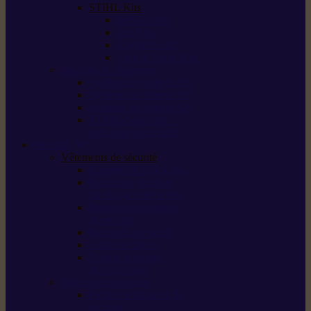
STIHL Kits
Service Kits
Cut Kits
Upgrade Kits
Care & Clean Kits
Batteries et chargeurs
Système de batterie AS
Système de batterie AP
Système de batterie AK
STIHL connected /
solutions connectées
Sécurité
Vêtements de sécurité
Lunettes de protection
Protection auditive,
du visage et de la tête
Bottes et chaussures
de sécurité
Pantalons de travail
Gants de travail
T-shirts et vestes
de protection
Directives et normes
Fiches de données de
sécurité