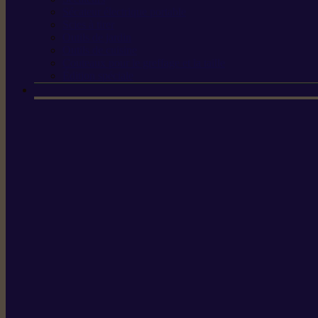
Sécateur électrique portable
Scies à tirer
Outils de jardin
Outils de cuisine
Couteaux pour le greffage et la taille
Édition spéciale