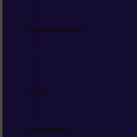
Haches / merlins /
outils forestiers
Découpeuses à disque
Tronçonneuse à
pierre et à béton
Tondre et entretenir la terre
Coupe-bordures / Coupe-herbes /
Débroussailleuses
Tondeuses robots iMOW®
Tondeuses à gazon
Tondeuses mulching
Scarificateurs
Motoculteurs / motobineuses
Tracteurs tondeuses
Tarières
Atomiseurs / pulvérisateurs
Nettoyer
Nettoyeurs haute pression
Aspirateurs eau / poussière
Balayeuses
Broyeurs de végétaux
Souffleurs /
Aspirateurs de feuilles
Approvisionnement
Gestion d’énergie