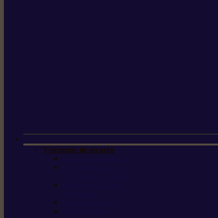
Vêtements de sécurité
Lunettes de protection
Protection auditive,
du visage et de la tête
Bottes et chaussures
de sécurité
Pantalons de travail
Gants de travail