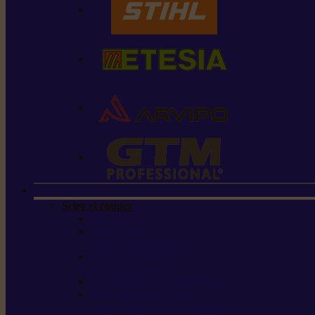
Scier et couper
Tronçonneuses
Taille-haies /
taille-haies sur perche
Perches élagueuses /
perches d’élagage
CombiSystème / MultiSystème
Scies de jardin / sécateurs /
coupe-branches / scies à branches