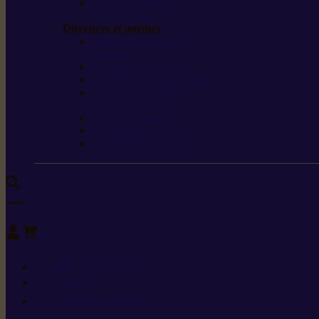
T-shirts et vestes
de protection
Directives et normes
Fiches de données de
sécurité
Carburants spéciaux
Directives sur les vibrations
Classes de protection
contre les coupures
Protection auditive
Classes de poussière
Caractéristiques des
vêtements de sécurité
0
+352 26 15 26
Contact
Demande de produit