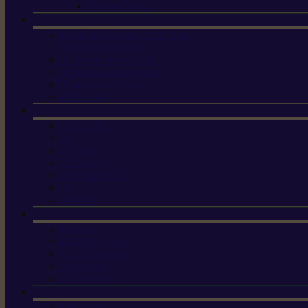
Pompes à eau
Machine à brosser et scarifier
les mauvaises herbes
Tondeuses tout-terrain
Tondeuses autoportées
Tondeuses à gazon
ET-Lander
X3 GEN-2
X4
X5 Gen 2
X7 Gen 2
X7 Plus Gen 2
X9
X9 Plus
Haches
Lames et pièces
Scies à perche
Scies fixes
Scies pliantes
Sécateurs