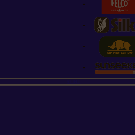
STIHL