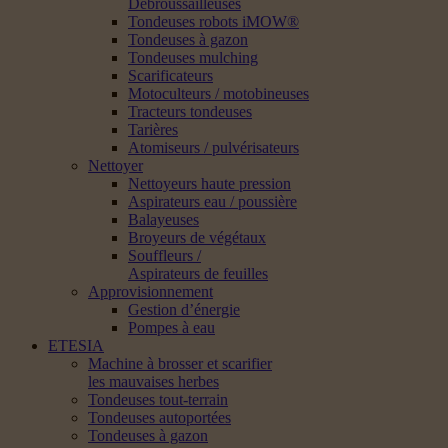
Débroussailleuses
Tondeuses robots iMOW®
Tondeuses à gazon
Tondeuses mulching
Scarificateurs
Motoculteurs / motobineuses
Tracteurs tondeuses
Tarières
Atomiseurs / pulvérisateurs
Nettoyer
Nettoyeurs haute pression
Aspirateurs eau / poussière
Balayeuses
Broyeurs de végétaux
Souffleurs /
Aspirateurs de feuilles
Approvisionnement
Gestion d’énergie
Pompes à eau
ETESIA
Machine à brosser et scarifier
les mauvaises herbes
Tondeuses tout-terrain
Tondeuses autoportées
Tondeuses à gazon