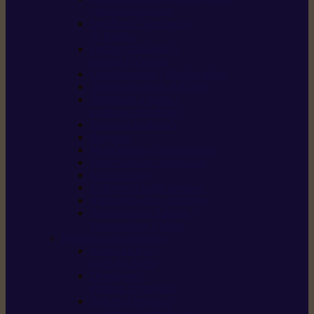
/ débroussailleuses
Souffleurs / aspirateurs
de feuilles
Perches élagueuses /
perches d’élagage
CombiSystème / MultiSystème
Tondeuses robots iMOW®
Tondeuses à gazon /
tondeuses mulching
Tracteurs tondeuses
Broyeurs
Motoculteurs / motobineuses
Pulvérisateurs / atomiseurs
Scarificateurs
Nettoyeurs haute pression
Aspirateurs eau / poussière
Tronçonneuse à pierre /
tronçonneuse à béton
Produits consommables
Huiles moteur /
huile-de-chaîne
Détergents /
Produits d’entretien
Bidons d’essence /
systèmes de remplissage