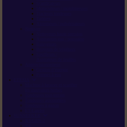
Scarificateurs
Motoculteurs / motobineuses
Tracteurs tondeuses
Tarières
Atomiseurs / pulvérisateurs
Nettoyer
Nettoyeurs haute pression
Aspirateurs eau / poussière
Balayeuses
Broyeurs de végétaux
Souffleurs /
Aspirateurs de feuilles
Approvisionnement
Gestion d’énergie
Pompes à eau
ETESIA
Machine à brosser et scarifier
les mauvaises herbes
Tondeuses tout-terrain
Tondeuses autoportées
Tondeuses à gazon
ET-Lander
SUNSEEKER
X3 GEN-2
X4