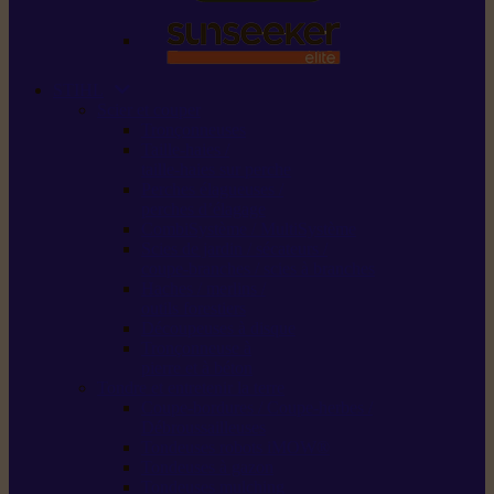
STIHL
Scier et couper
Tronçonneuses
Taille-haies /
taille-haies sur perche
Perches élagueuses /
perches d’élagage
CombiSystème / MultiSystème
Scies de jardin / sécateurs /
coupe-branches / scies à branches
Haches / merlins /
outils forestiers
Découpeuses à disque
Tronçonneuse à
pierre et à béton
Tondre et entretenir la terre
Coupe-bordures / Coupe-herbes /
Débroussailleuses
Tondeuses robots iMOW®
Tondeuses à gazon
Tondeuses mulching