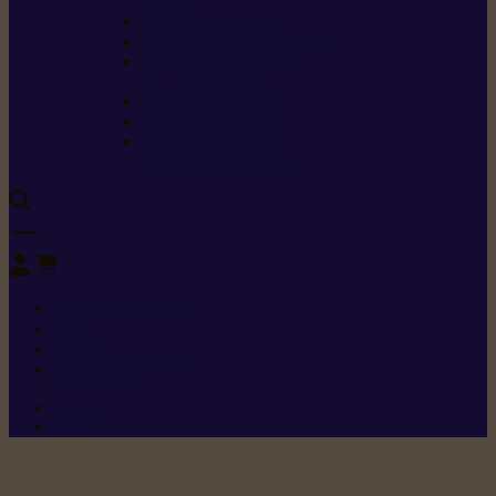
sécurité
Carburants spéciaux
Directives sur les vibrations
Classes de protection
contre les coupures
Protection auditive
Classes de poussière
Caractéristiques des
vêtements de sécurité
0
+352 26 15 26
Contact
Demande de produit
Ressources
Menu 1
Menu 2