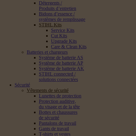
Détergents /
Produits d’entretien
Bidons d’essence /
systèmes de remplissage
STIHL Kits
Service Kits
Cut Kits
Upgrade Kits
Care & Clean Kits
Batteries et chargeurs
Système de batterie AS
Système de batterie AP
Système de batterie AK
STIHL connected /
solutions connectées
Sécurité
Vêtements de sécurité
Lunettes de protection
Protection auditive,
du visage et de la tête
Bottes et chaussures
de sécurité
Pantalons de travail
Gants de travail
T-shirts et vestes