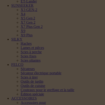
ET-Lander
SUNSEEKER
X3 GEN-2
X4
X5 Gen 2
X7 Gen 2
X7 Plus Gen 2
X9
X9 Plus
SILKY
Haches
Lames et pièces
Scies à perche
Scies fixes
Scies pliantes
FELCO
Sécateurs
Sécateur électrique portable
Scies à tirer
Outils de jardin
Outils de cuisine
Couteaux pour le greffage et la taille
Édition spéciale
ACCESSOIRES
Accessoires pour