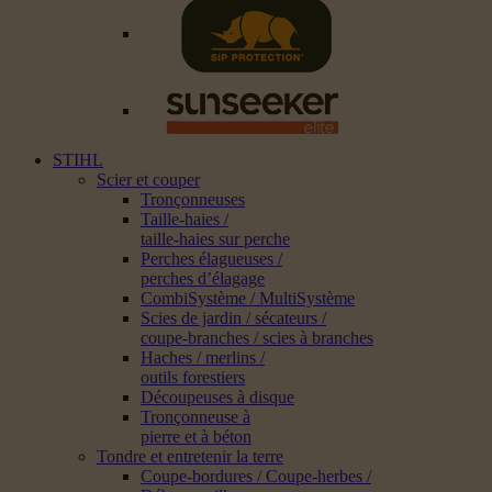
STIHL
Scier et couper
Tronçonneuses
Taille-haies /
taille-haies sur perche
Perches élagueuses /
perches d’élagage
CombiSystème / MultiSystème
Scies de jardin / sécateurs /
coupe-branches / scies à branches
Haches / merlins /
outils forestiers
Découpeuses à disque
Tronçonneuse à
pierre et à béton
Tondre et entretenir la terre
Coupe-bordures / Coupe-herbes /