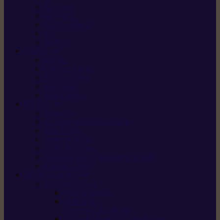
X5 Gen 2
X7 Gen 2
X7 Plus Gen 2
X9
X9 Plus
SILKY
Haches
Lames et pièces
Scies à perche
Scies fixes
Scies pliantes
FELCO
Sécateurs
Sécateur électrique portable
Scies à tirer
Outils de jardin
Outils de cuisine
Couteaux pour le greffage et la taille
Édition spéciale
ACCESSOIRES
Accessoires pour
Tronçonneuses
Taille-haies /
taille-haies sur perche
Coupe-bordures / coupes-herbes