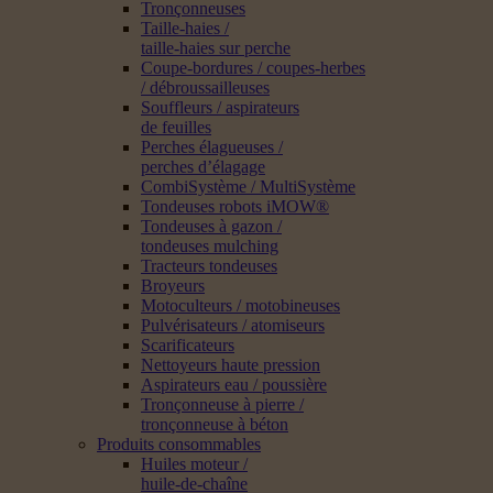
Tronçonneuses
Taille-haies /
taille-haies sur perche
Coupe-bordures / coupes-herbes
/ débroussailleuses
Souffleurs / aspirateurs
de feuilles
Perches élagueuses /
perches d’élagage
CombiSystème / MultiSystème
Tondeuses robots iMOW®
Tondeuses à gazon /
tondeuses mulching
Tracteurs tondeuses
Broyeurs
Motoculteurs / motobineuses
Pulvérisateurs / atomiseurs
Scarificateurs
Nettoyeurs haute pression
Aspirateurs eau / poussière
Tronçonneuse à pierre /
tronçonneuse à béton
Produits consommables
Huiles moteur /
huile-de-chaîne