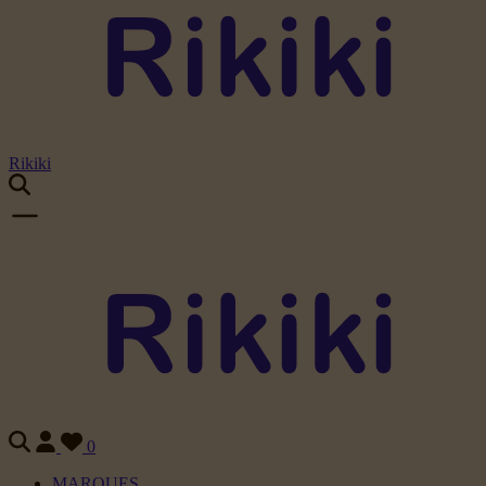
Rikiki
0
MARQUES