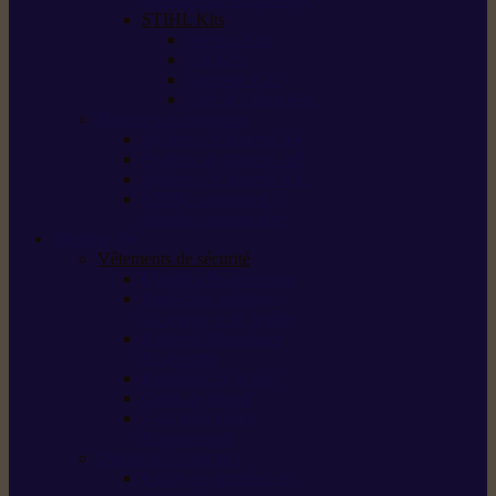
STIHL Kits
Service Kits
Cut Kits
Upgrade Kits
Care & Clean Kits
Batteries et chargeurs
Système de batterie AS
Système de batterie AP
Système de batterie AK
STIHL connected /
solutions connectées
Sécurité
Vêtements de sécurité
Lunettes de protection
Protection auditive,
du visage et de la tête
Bottes et chaussures
de sécurité
Pantalons de travail
Gants de travail
T-shirts et vestes
de protection
Directives et normes
Fiches de données de