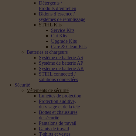
Détergents /
Produits d’entretien
Bidons d’essence /
systèmes de remplissage
STIHL Kits
Service Kits
Cut Kits
Upgrade Kits
Care & Clean Kits
Batteries et chargeurs
Système de batterie AS
Système de batterie AP
Système de batterie AK
STIHL connected /
solutions connectées
Sécurité
Vêtements de sécurité
Lunettes de protection
Protection auditive,
du visage et de la tête
Bottes et chaussures
de sécurité
Pantalons de travail
Gants de travail
T-shirts et vestes