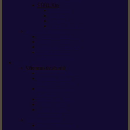
STIHL Kits
Service Kits
Cut Kits
Upgrade Kits
Care & Clean Kits
Batteries et chargeurs
Système de batterie AS
Système de batterie AP
Système de batterie AK
STIHL connected /
solutions connectées
Sécurité
Vêtements de sécurité
Lunettes de protection
Protection auditive,
du visage et de la tête
Bottes et chaussures
de sécurité
Pantalons de travail
Gants de travail
T-shirts et vestes
de protection
Directives et normes
Fiches de données de