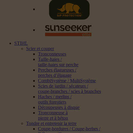
STIHL
Scier et couper
Tronçonneuses
Taille-haies /
taille-haies sur perche
Perches élagueuses /
perches d’élagage
CombiSystème / MultiSystème
Scies de jardin / sécateurs /
coupe-branches / scies à branches
Haches / merlins /
outils forestiers
Découpeuses à disque
Tronçonneuse à
pierre et à béton
Tondre et entretenir la terre
Coupe-bordures / Coupe-herbes /