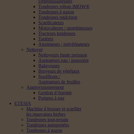
Débroussailleuses
Tondeuses robots iMOW®
Tondeuses à gazon
Tondeuses mulching
Scarificateurs
Motoculteurs / motobineuses
Tracteurs tondeuses
Tarières
Atomiseurs / pulvérisateurs
Nettoyer
Nettoyeurs haute pression
Aspirateurs eau / poussière
Balayeuses
Broyeurs de végétaux
Souffleurs /
Aspirateurs de feuilles
Approvisionnement
Gestion d’énergie
Pompes à eau
ETESIA
Machine à brosser et scarifier
les mauvaises herbes
Tondeuses tout-terrain
Tondeuses autoportées
Tondeuses à gazon