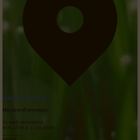
obtenir un itinéraire
Horaires d'ouverture:
du lundi au vendredi
8:00-12:00 et 13:00-18:00
________
samedi