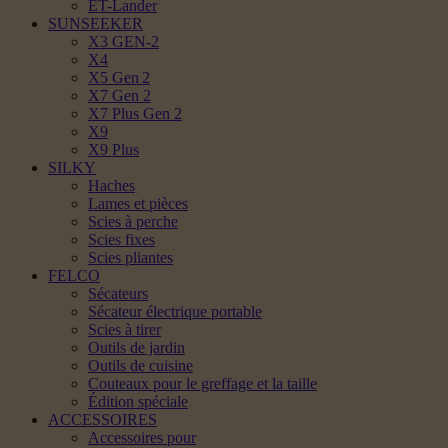
ET-Lander
SUNSEEKER
X3 GEN-2
X4
X5 Gen 2
X7 Gen 2
X7 Plus Gen 2
X9
X9 Plus
SILKY
Haches
Lames et pièces
Scies à perche
Scies fixes
Scies pliantes
FELCO
Sécateurs
Sécateur électrique portable
Scies à tirer
Outils de jardin
Outils de cuisine
Couteaux pour le greffage et la taille
Édition spéciale
ACCESSOIRES
Accessoires pour