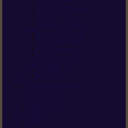
Scarificateurs
Motoculteurs / motobineuses
Tracteurs tondeuses
Tarières
Atomiseurs / pulvérisateurs
Nettoyer
Nettoyeurs haute pression
Aspirateurs eau / poussière
Balayeuses
Broyeurs de végétaux
Souffleurs /
Aspirateurs de feuilles
Approvisionnement
Gestion d’énergie
Pompes à eau
ETESIA
Machine à brosser et scarifier
les mauvaises herbes
Tondeuses tout-terrain
Tondeuses autoportées
Tondeuses à gazon
ET-Lander
SUNSEEKER
X3 GEN-2
X4