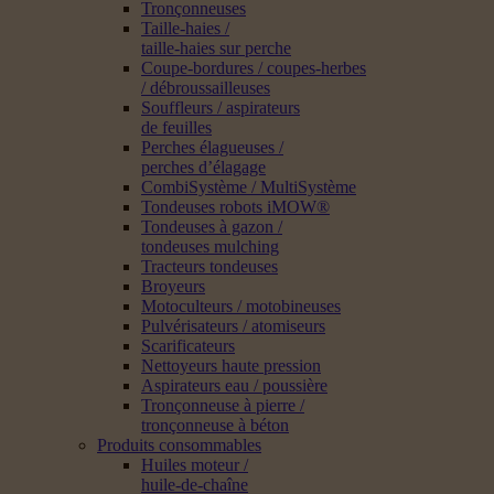
Tronçonneuses
Taille-haies /
taille-haies sur perche
Coupe-bordures / coupes-herbes
/ débroussailleuses
Souffleurs / aspirateurs
de feuilles
Perches élagueuses /
perches d’élagage
CombiSystème / MultiSystème
Tondeuses robots iMOW®
Tondeuses à gazon /
tondeuses mulching
Tracteurs tondeuses
Broyeurs
Motoculteurs / motobineuses
Pulvérisateurs / atomiseurs
Scarificateurs
Nettoyeurs haute pression
Aspirateurs eau / poussière
Tronçonneuse à pierre /
tronçonneuse à béton
Produits consommables
Huiles moteur /
huile-de-chaîne