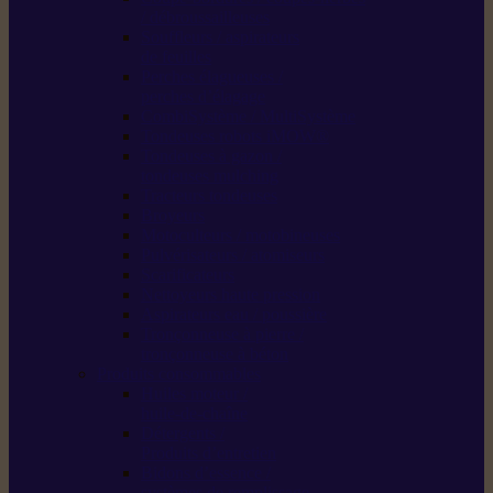
/ débroussailleuses
Souffleurs / aspirateurs
de feuilles
Perches élagueuses /
perches d’élagage
CombiSystème / MultiSystème
Tondeuses robots iMOW®
Tondeuses à gazon /
tondeuses mulching
Tracteurs tondeuses
Broyeurs
Motoculteurs / motobineuses
Pulvérisateurs / atomiseurs
Scarificateurs
Nettoyeurs haute pression
Aspirateurs eau / poussière
Tronçonneuse à pierre /
tronçonneuse à béton
Produits consommables
Huiles moteur /
huile-de-chaîne
Détergents /
Produits d’entretien
Bidons d’essence /
systèmes de remplissage