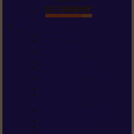
STIHL
Scier et couper
Tronçonneuses
Taille-haies /
taille-haies sur perche
Perches élagueuses /
perches d’élagage
CombiSystème / MultiSystème
Scies de jardin / sécateurs /
coupe-branches / scies à branches
Haches / merlins /
outils forestiers
Découpeuses à disque
Tronçonneuse à
pierre et à béton
Tondre et entretenir la terre
Coupe-bordures / Coupe-herbes /
Débroussailleuses
Tondeuses robots iMOW®
Tondeuses à gazon
Tondeuses mulching