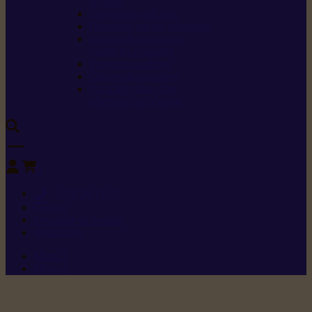
sécurité
Carburants spéciaux
Directives sur les vibrations
Classes de protection
contre les coupures
Protection auditive
Classes de poussière
Caractéristiques des
vêtements de sécurité
0
+352 26 15 26
Contact
Demande de produit
Ressources
Menu 1
Menu 2