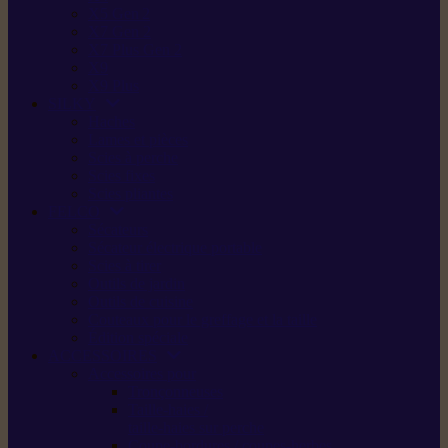
X5 Gen 2
X7 Gen 2
X7 Plus Gen 2
X9
X9 Plus
SILKY
Haches
Lames et pièces
Scies à perche
Scies fixes
Scies pliantes
FELCO
Sécateurs
Sécateur électrique portable
Scies à tirer
Outils de jardin
Outils de cuisine
Couteaux pour le greffage et la taille
Édition spéciale
ACCESSOIRES
Accessoires pour
Tronçonneuses
Taille-haies /
taille-haies sur perche
Coupe-bordures / coupes-herbes