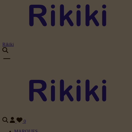
Rikiki
0
MARQUES