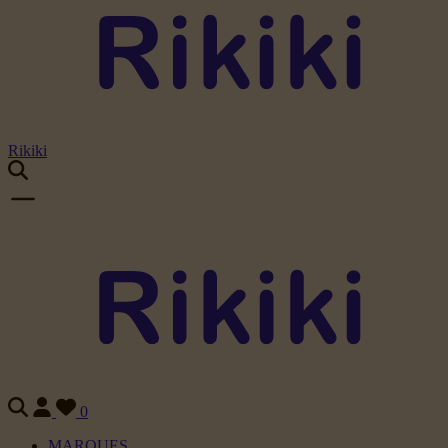
Rikiki
0
MARQUES