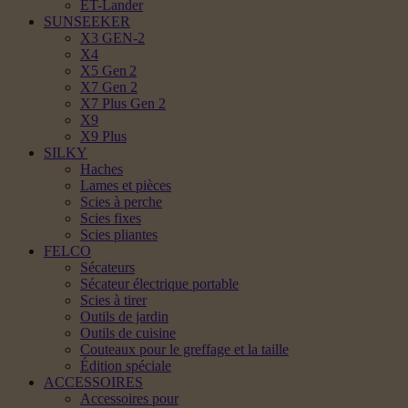
ET-Lander
SUNSEEKER
X3 GEN-2
X4
X5 Gen 2
X7 Gen 2
X7 Plus Gen 2
X9
X9 Plus
SILKY
Haches
Lames et pièces
Scies à perche
Scies fixes
Scies pliantes
FELCO
Sécateurs
Sécateur électrique portable
Scies à tirer
Outils de jardin
Outils de cuisine
Couteaux pour le greffage et la taille
Édition spéciale
ACCESSOIRES
Accessoires pour