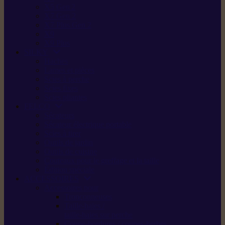
X5 Gen 2
X7 Gen 2
X7 Plus Gen 2
X9
X9 Plus
SILKY
Haches
Lames et pièces
Scies à perche
Scies fixes
Scies pliantes
FELCO
Sécateurs
Sécateur électrique portable
Scies à tirer
Outils de jardin
Outils de cuisine
Couteaux pour le greffage et la taille
Édition spéciale
ACCESSOIRES
Accessoires pour
Tronçonneuses
Taille-haies /
taille-haies sur perche
Coupe-bordures / coupes-herbes