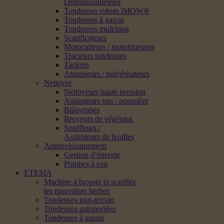
Débroussailleuses
Tondeuses robots iMOW®
Tondeuses à gazon
Tondeuses mulching
Scarificateurs
Motoculteurs / motobineuses
Tracteurs tondeuses
Tarières
Atomiseurs / pulvérisateurs
Nettoyer
Nettoyeurs haute pression
Aspirateurs eau / poussière
Balayeuses
Broyeurs de végétaux
Souffleurs /
Aspirateurs de feuilles
Approvisionnement
Gestion d’énergie
Pompes à eau
ETESIA
Machine à brosser et scarifier
les mauvaises herbes
Tondeuses tout-terrain
Tondeuses autoportées
Tondeuses à gazon