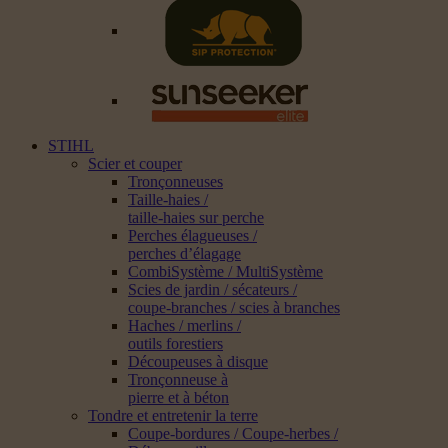
STIHL
Scier et couper
Tronçonneuses
Taille-haies /
taille-haies sur perche
Perches élagueuses /
perches d’élagage
CombiSystème / MultiSystème
Scies de jardin / sécateurs /
coupe-branches / scies à branches
Haches / merlins /
outils forestiers
Découpeuses à disque
Tronçonneuse à
pierre et à béton
Tondre et entretenir la terre
Coupe-bordures / Coupe-herbes /