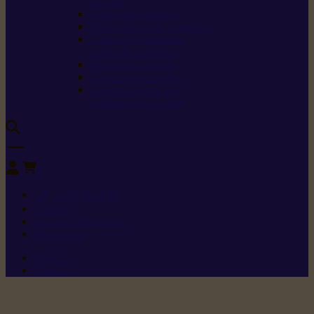
sécurité
Carburants spéciaux
Directives sur les vibrations
Classes de protection
contre les coupures
Protection auditive
Classes de poussière
Caractéristiques des
vêtements de sécurité
0
+352 26 15 26
Contact
Demande de produit
Ressources
Menu 1
Menu 2