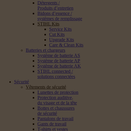
Détergents /
Produits d’entretien
Bidons d’essence /
systèmes de remplissage
STIHL Kits
Service Kits
Cut Kits
Upgrade Kits
Care & Clean Kits
Batteries et chargeurs
Système de batterie AS
Système de batterie AP
Système de batterie AK
STIHL connected /
solutions connectées
Sécurité
Vêtements de sécurité
Lunettes de protection
Protection auditive,
du visage et de la tête
Bottes et chaussures
de sécurité
Pantalons de travail
Gants de travail
T-shirts et vestes