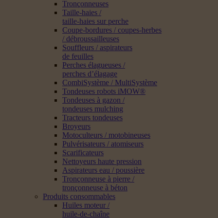
Tronçonneuses
Taille-haies /
taille-haies sur perche
Coupe-bordures / coupes-herbes
/ débroussailleuses
Souffleurs / aspirateurs
de feuilles
Perches élagueuses /
perches d’élagage
CombiSystème / MultiSystème
Tondeuses robots iMOW®
Tondeuses à gazon /
tondeuses mulching
Tracteurs tondeuses
Broyeurs
Motoculteurs / motobineuses
Pulvérisateurs / atomiseurs
Scarificateurs
Nettoyeurs haute pression
Aspirateurs eau / poussière
Tronçonneuse à pierre /
tronçonneuse à béton
Produits consommables
Huiles moteur /
huile-de-chaîne