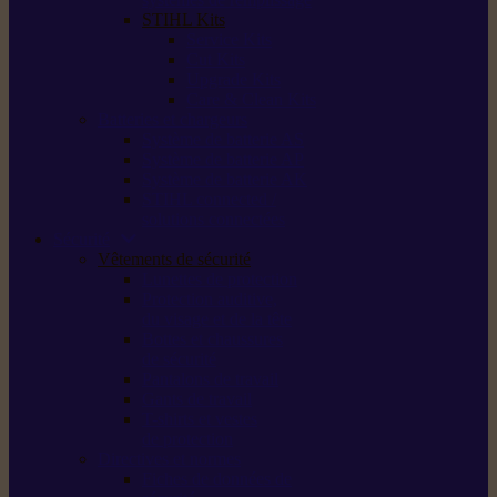
STIHL Kits
Service Kits
Cut Kits
Upgrade Kits
Care & Clean Kits
Batteries et chargeurs
Système de batterie AS
Système de batterie AP
Système de batterie AK
STIHL connected /
solutions connectées
Sécurité
Vêtements de sécurité
Lunettes de protection
Protection auditive,
du visage et de la tête
Bottes et chaussures
de sécurité
Pantalons de travail
Gants de travail
T-shirts et vestes
de protection
Directives et normes
Fiches de données de