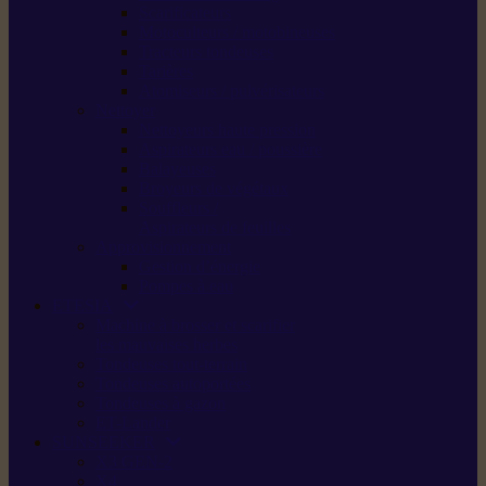
Scarificateurs
Motoculteurs / motobineuses
Tracteurs tondeuses
Tarières
Atomiseurs / pulvérisateurs
Nettoyer
Nettoyeurs haute pression
Aspirateurs eau / poussière
Balayeuses
Broyeurs de végétaux
Souffleurs /
Aspirateurs de feuilles
Approvisionnement
Gestion d’énergie
Pompes à eau
ETESIA
Machine à brosser et scarifier
les mauvaises herbes
Tondeuses tout-terrain
Tondeuses autoportées
Tondeuses à gazon
ET-Lander
SUNSEEKER
X3 GEN-2
X4