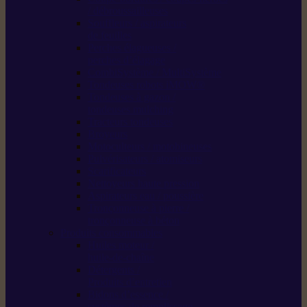
/ débroussailleuses
Souffleurs / aspirateurs
de feuilles
Perches élagueuses /
perches d’élagage
CombiSystème / MultiSystème
Tondeuses robots iMOW®
Tondeuses à gazon /
tondeuses mulching
Tracteurs tondeuses
Broyeurs
Motoculteurs / motobineuses
Pulvérisateurs / atomiseurs
Scarificateurs
Nettoyeurs haute pression
Aspirateurs eau / poussière
Tronçonneuse à pierre /
tronçonneuse à béton
Produits consommables
Huiles moteur /
huile-de-chaîne
Détergents /
Produits d’entretien
Bidons d’essence /
systèmes de remplissage