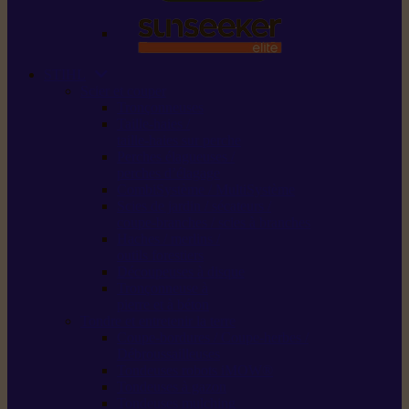
STIHL
Scier et couper
Tronçonneuses
Taille-haies /
taille-haies sur perche
Perches élagueuses /
perches d’élagage
CombiSystème / MultiSystème
Scies de jardin / sécateurs /
coupe-branches / scies à branches
Haches / merlins /
outils forestiers
Découpeuses à disque
Tronçonneuse à
pierre et à béton
Tondre et entretenir la terre
Coupe-bordures / Coupe-herbes /
Débroussailleuses
Tondeuses robots iMOW®
Tondeuses à gazon
Tondeuses mulching