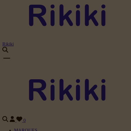
Rikiki
0
MARQUES