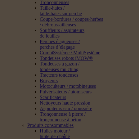
Tronçonneuses
Taille-haies /
taille-haies sur perche
Coupe-bordures / coupes-herbes
/ débroussailleuses
Souffleurs / aspirateurs
de feuilles
Perches élagueuses /
perches d’élagage
CombiSystème / MultiSystème
Tondeuses robots iMOW®
Tondeuses à gazon /
tondeuses mulching
Tracteurs tondeuses
Broyeurs
Motoculteurs / motobineuses
Pulvérisateurs / atomiseurs
Scarificateurs
Nettoyeurs haute pression
Aspirateurs eau / poussière
Tronçonneuse à pierre /
tronçonneuse à béton
Produits consommables
Huiles moteur /
huile-de-chaîne