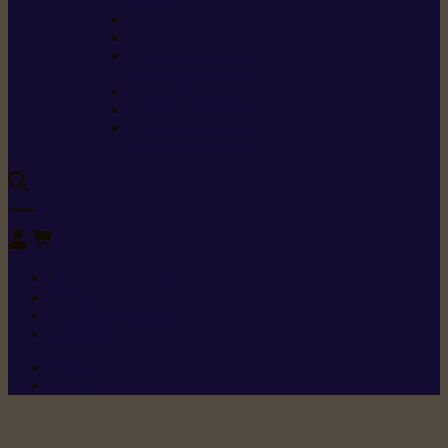
sécurité
Carburants spéciaux
Directives sur les vibrations
Classes de protection
contre les coupures
Protection auditive
Classes de poussière
Caractéristiques des
vêtements de sécurité
0
+352 26 15 26
Contact
Demande de produit
Ressources
Menu 1
Menu 2