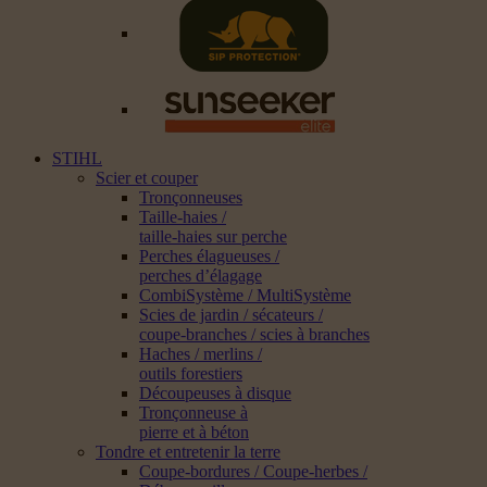
STIHL
Scier et couper
Tronçonneuses
Taille-haies /
taille-haies sur perche
Perches élagueuses /
perches d’élagage
CombiSystème / MultiSystème
Scies de jardin / sécateurs /
coupe-branches / scies à branches
Haches / merlins /
outils forestiers
Découpeuses à disque
Tronçonneuse à
pierre et à béton
Tondre et entretenir la terre
Coupe-bordures / Coupe-herbes /