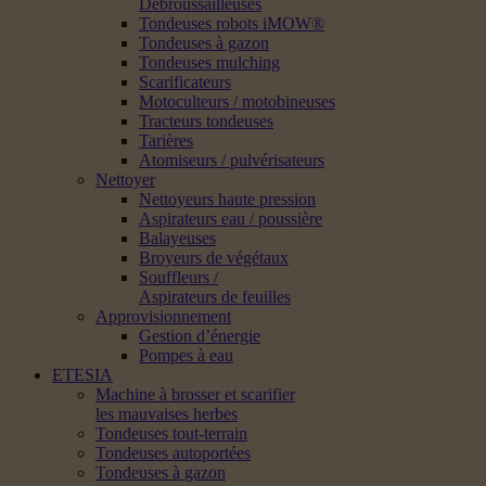
Débroussailleuses
Tondeuses robots iMOW®
Tondeuses à gazon
Tondeuses mulching
Scarificateurs
Motoculteurs / motobineuses
Tracteurs tondeuses
Tarières
Atomiseurs / pulvérisateurs
Nettoyer
Nettoyeurs haute pression
Aspirateurs eau / poussière
Balayeuses
Broyeurs de végétaux
Souffleurs /
Aspirateurs de feuilles
Approvisionnement
Gestion d’énergie
Pompes à eau
ETESIA
Machine à brosser et scarifier
les mauvaises herbes
Tondeuses tout-terrain
Tondeuses autoportées
Tondeuses à gazon