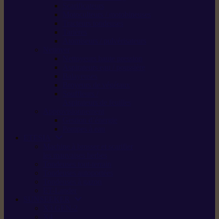
Scarificateurs
Motoculteurs / motobineuses
Tracteurs tondeuses
Tarières
Atomiseurs / pulvérisateurs
Nettoyer
Nettoyeurs haute pression
Aspirateurs eau / poussière
Balayeuses
Broyeurs de végétaux
Souffleurs /
Aspirateurs de feuilles
Approvisionnement
Gestion d’énergie
Pompes à eau
ETESIA
Machine à brosser et scarifier
les mauvaises herbes
Tondeuses tout-terrain
Tondeuses autoportées
Tondeuses à gazon
ET-Lander
SUNSEEKER
X3 GEN-2
X4