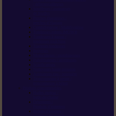
/ débroussailleuses
Souffleurs / aspirateurs
de feuilles
Perches élagueuses /
perches d’élagage
CombiSystème / MultiSystème
Tondeuses robots iMOW®
Tondeuses à gazon /
tondeuses mulching
Tracteurs tondeuses
Broyeurs
Motoculteurs / motobineuses
Pulvérisateurs / atomiseurs
Scarificateurs
Nettoyeurs haute pression
Aspirateurs eau / poussière
Tronçonneuse à pierre /
tronçonneuse à béton
Produits consommables
Huiles moteur /
huile-de-chaîne
Détergents /
Produits d’entretien
Bidons d’essence /
systèmes de remplissage