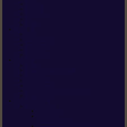
X5 Gen 2
X7 Gen 2
X7 Plus Gen 2
X9
X9 Plus
SILKY
Haches
Lames et pièces
Scies à perche
Scies fixes
Scies pliantes
FELCO
Sécateurs
Sécateur électrique portable
Scies à tirer
Outils de jardin
Outils de cuisine
Couteaux pour le greffage et la taille
Édition spéciale
ACCESSOIRES
Accessoires pour
Tronçonneuses
Taille-haies /
taille-haies sur perche
Coupe-bordures / coupes-herbes