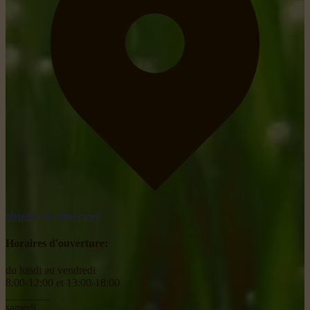
obtenir un itinéraire
Horaires d'ouverture:
du lundi au vendredi
8:00-12:00 et 13:00-18:00
________
samedi