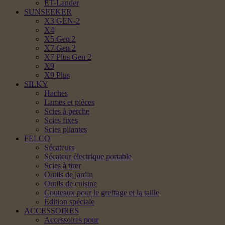
ET-Lander
SUNSEEKER
X3 GEN-2
X4
X5 Gen 2
X7 Gen 2
X7 Plus Gen 2
X9
X9 Plus
SILKY
Haches
Lames et pièces
Scies à perche
Scies fixes
Scies pliantes
FELCO
Sécateurs
Sécateur électrique portable
Scies à tirer
Outils de jardin
Outils de cuisine
Couteaux pour le greffage et la taille
Édition spéciale
ACCESSOIRES
Accessoires pour