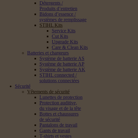
Détergents /
Produits d’entretien
Bidons d’essence /
systèmes de remplissage
STIHL Kits
Service Kits
Cut Kits
Upgrade Kits
Care & Clean Kits
Batteries et chargeurs
Système de batterie AS
Système de batterie AP
Système de batterie AK
STIHL connected /
solutions connectées
Sécurité
Vêtements de sécurité
Lunettes de protection
Protection auditive,
du visage et de la tête
Bottes et chaussures
de sécurité
Pantalons de travail
Gants de travail
T-shirts et vestes