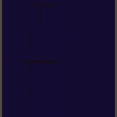
STIHL Kits
Service Kits
Cut Kits
Upgrade Kits
Care & Clean Kits
Batteries et chargeurs
Système de batterie AS
Système de batterie AP
Système de batterie AK
STIHL connected /
solutions connectées
Sécurité
Vêtements de sécurité
Lunettes de protection
Protection auditive,
du visage et de la tête
Bottes et chaussures
de sécurité
Pantalons de travail
Gants de travail
T-shirts et vestes
de protection
Directives et normes
Fiches de données de