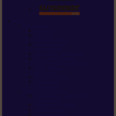
STIHL
Scier et couper
Tronçonneuses
Taille-haies /
taille-haies sur perche
Perches élagueuses /
perches d’élagage
CombiSystème / MultiSystème
Scies de jardin / sécateurs /
coupe-branches / scies à branches
Haches / merlins /
outils forestiers
Découpeuses à disque
Tronçonneuse à
pierre et à béton
Tondre et entretenir la terre
Coupe-bordures / Coupe-herbes /
Débroussailleuses
Tondeuses robots iMOW®
Tondeuses à gazon
Tondeuses mulching