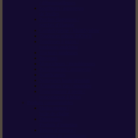
/ débroussailleuses
Souffleurs / aspirateurs
de feuilles
Perches élagueuses /
perches d’élagage
CombiSystème / MultiSystème
Tondeuses robots iMOW®
Tondeuses à gazon /
tondeuses mulching
Tracteurs tondeuses
Broyeurs
Motoculteurs / motobineuses
Pulvérisateurs / atomiseurs
Scarificateurs
Nettoyeurs haute pression
Aspirateurs eau / poussière
Tronçonneuse à pierre /
tronçonneuse à béton
Produits consommables
Huiles moteur /
huile-de-chaîne
Détergents /
Produits d’entretien
Bidons d’essence /
systèmes de remplissage