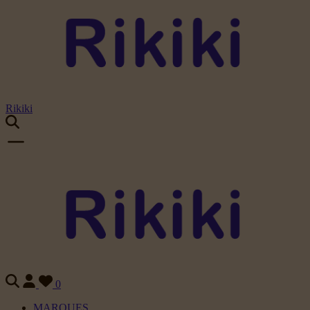
Rikiki
0
MARQUES