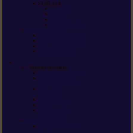
STIHL Kits
Service Kits
Cut Kits
Upgrade Kits
Care & Clean Kits
Batteries et chargeurs
Système de batterie AS
Système de batterie AP
Système de batterie AK
STIHL connected /
solutions connectées
Sécurité
Vêtements de sécurité
Lunettes de protection
Protection auditive,
du visage et de la tête
Bottes et chaussures
de sécurité
Pantalons de travail
Gants de travail
T-shirts et vestes
de protection
Directives et normes
Fiches de données de
sécurité