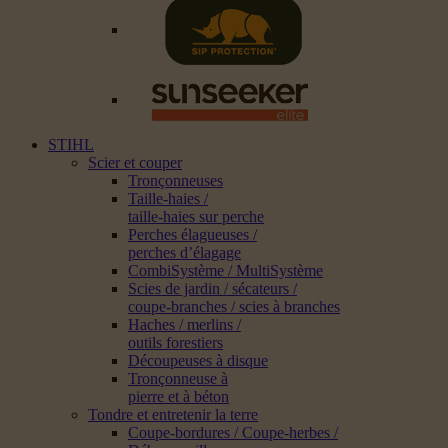
STIHL
Scier et couper
Tronçonneuses
Taille-haies /
taille-haies sur perche
Perches élagueuses /
perches d’élagage
CombiSystème / MultiSystème
Scies de jardin / sécateurs /
coupe-branches / scies à branches
Haches / merlins /
outils forestiers
Découpeuses à disque
Tronçonneuse à
pierre et à béton
Tondre et entretenir la terre
Coupe-bordures / Coupe-herbes /