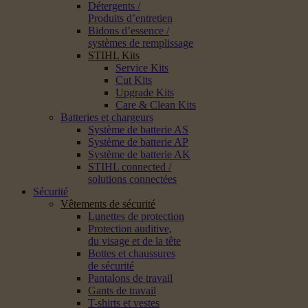
Détergents /
Produits d’entretien
Bidons d’essence /
systèmes de remplissage
STIHL Kits
Service Kits
Cut Kits
Upgrade Kits
Care & Clean Kits
Batteries et chargeurs
Système de batterie AS
Système de batterie AP
Système de batterie AK
STIHL connected /
solutions connectées
Sécurité
Vêtements de sécurité
Lunettes de protection
Protection auditive,
du visage et de la tête
Bottes et chaussures
de sécurité
Pantalons de travail
Gants de travail
T-shirts et vestes