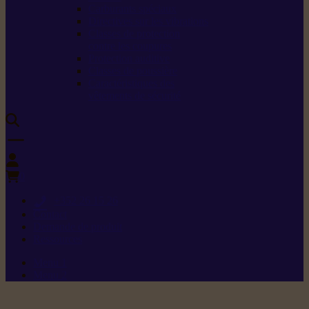
Carburants spéciaux
Directives sur les vibrations
Classes de protection
contre les coupures
Protection auditive
Classes de poussière
Caractéristiques des
vêtements de sécurité
0
+352 26 15 26
Contact
Demande de produit
Ressources
Menu 1
Menu 2