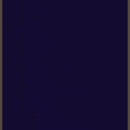
X5 Gen 2
X7 Gen 2
X7 Plus Gen 2
X9
X9 Plus
SILKY
Haches
Lames et pièces
Scies à perche
Scies fixes
Scies pliantes
FELCO
Sécateurs
Sécateur électrique portable
Scies à tirer
Outils de jardin
Outils de cuisine
Couteaux pour le greffage et la taille
Édition spéciale
ACCESSOIRES
Accessoires pour
Tronçonneuses
Taille-haies /
taille-haies sur perche
Coupe-bordures / coupes-herbes