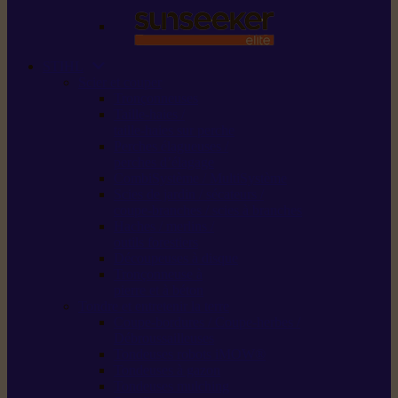
STIHL
Scier et couper
Tronçonneuses
Taille-haies /
taille-haies sur perche
Perches élagueuses /
perches d’élagage
CombiSystème / MultiSystème
Scies de jardin / sécateurs /
coupe-branches / scies à branches
Haches / merlins /
outils forestiers
Découpeuses à disque
Tronçonneuse à
pierre et à béton
Tondre et entretenir la terre
Coupe-bordures / Coupe-herbes /
Débroussailleuses
Tondeuses robots iMOW®
Tondeuses à gazon
Tondeuses mulching