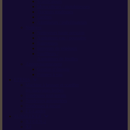
Scarificateurs
Motoculteurs / motobineuses
Tracteurs tondeuses
Tarières
Atomiseurs / pulvérisateurs
Nettoyer
Nettoyeurs haute pression
Aspirateurs eau / poussière
Balayeuses
Broyeurs de végétaux
Souffleurs /
Aspirateurs de feuilles
Approvisionnement
Gestion d’énergie
Pompes à eau
ETESIA
Machine à brosser et scarifier
les mauvaises herbes
Tondeuses tout-terrain
Tondeuses autoportées
Tondeuses à gazon
ET-Lander
SUNSEEKER
X3 GEN-2
X4