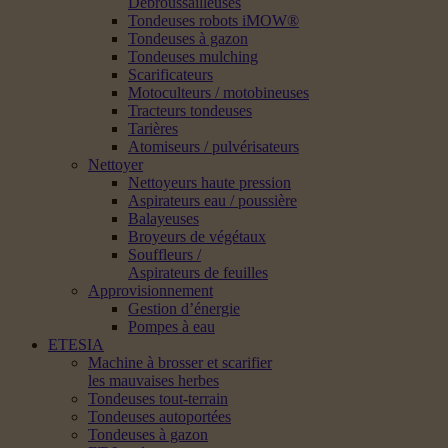
Débroussailleuses
Tondeuses robots iMOW®
Tondeuses à gazon
Tondeuses mulching
Scarificateurs
Motoculteurs / motobineuses
Tracteurs tondeuses
Tarières
Atomiseurs / pulvérisateurs
Nettoyer
Nettoyeurs haute pression
Aspirateurs eau / poussière
Balayeuses
Broyeurs de végétaux
Souffleurs /
Aspirateurs de feuilles
Approvisionnement
Gestion d’énergie
Pompes à eau
ETESIA
Machine à brosser et scarifier
les mauvaises herbes
Tondeuses tout-terrain
Tondeuses autoportées
Tondeuses à gazon