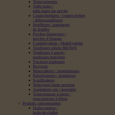
Tronçonneuses
Taille-haies /
taille-haies sur perche
Coupe-bordures / coupes-herbes
/ débroussailleuses
Souffleurs / aspirateurs
de feuilles
Perches élagueuses /
perches d’élagage
CombiSystème / MultiSystème
Tondeuses robots iMOW®
Tondeuses à gazon /
tondeuses mulching
Tracteurs tondeuses
Broyeurs
Motoculteurs / motobineuses
Pulvérisateurs / atomiseurs
Scarificateurs
Nettoyeurs haute pression
Aspirateurs eau / poussière
Tronçonneuse à pierre /
tronçonneuse à béton
Produits consommables
Huiles moteur /
huile-de-chaîne